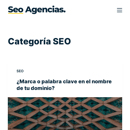
S
a
l
t
a
Categoría
SEO
r
a
l
c
SEO
o
¿Marca o palabra clave en el nombre
n
de tu dominio?
t
e
n
i
d
o