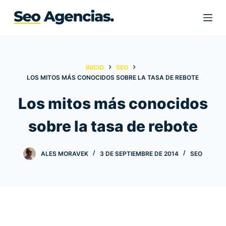
S
a
l
t
a
INICIO
SEO
r
LOS MITOS MÁS CONOCIDOS SOBRE LA TASA DE REBOTE
a
Los mitos más conocidos
l
c
sobre la tasa de rebote
o
n
ALES MORAVEK
3 DE SEPTIEMBRE DE 2014
SEO
t
e
n
i
d
o