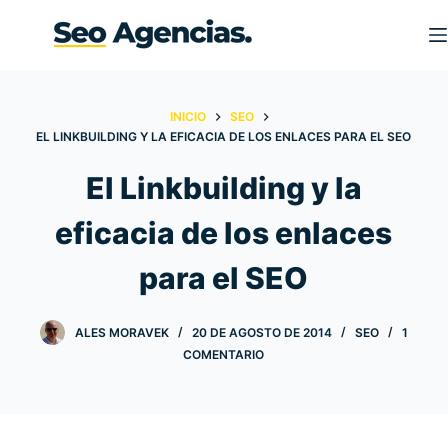
S
a
l
t
INICIO
SEO
a
EL LINKBUILDING Y LA EFICACIA DE LOS ENLACES PARA EL SEO
r
a
El Linkbuilding y la
l
eficacia de los enlaces
c
o
para el SEO
n
t
e
ALES MORAVEK
20 DE AGOSTO DE 2014
SEO
1
COMENTARIO
n
i
d
o