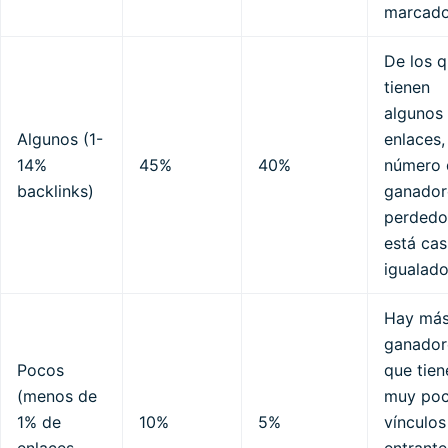
marcado
De los 
tienen
algunos
Algunos (1-
enlaces,
14%
45%
40%
número 
backlinks)
ganador
perdedo
está cas
igualad
Hay má
ganador
Pocos
que tien
(menos de
muy po
1% de
10%
5%
vínculos
enlaces
entrante