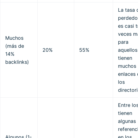
La tasa 
perdedo
es casi t
veces m
Muchos
para
(más de
20%
55%
aquellos
14%
tienen
backlinks)
muchos
enlaces 
los
director
Entre lo
tienen
algunas
referenc
Algunos (1-
en los