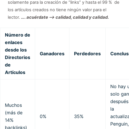
solamente para la creación de “links” y hasta el 99 % de
los artículos creados no tiene ningún valor para el
lector.
…. acuérdate –> calidad, calidad y calidad.
Número de
enlaces
desde los
Ganadores
Perdedores
Conclus
Directorios
de
Artículos
No hay 
solo ga
después
Muchos
la
(más de
0%
35%
actualiz
14%
Penguin,
backlinks)