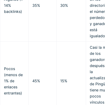
14%
35%
30%
directori
backlinks)
el núme
perdedo
y ganad
está
igualado
Casi la 
de los
ganador
después
Pocos
la
(menos de
actualiz
1% de
45%
15%
de Pingü
enlaces
tiene m
entrantes)
pocos
vínculos