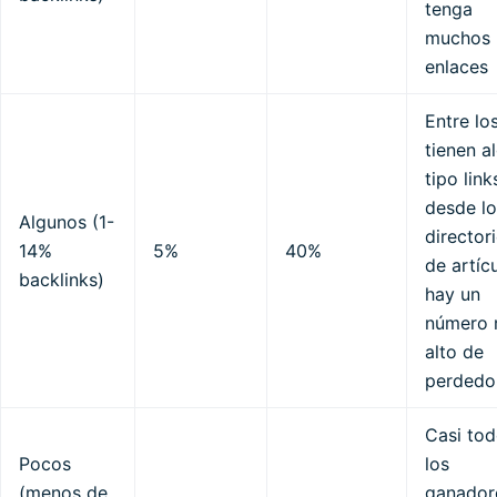
tenga
muchos
enlaces
Entre lo
tienen a
tipo link
desde lo
Algunos (1-
director
14%
5%
40%
de artíc
backlinks)
hay un
número
alto de
perdedo
Casi to
Pocos
los
(menos de
ganador