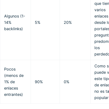
que tie
varios
Algunos (1-
enlaces
14%
5%
20%
desde l
backlinks)
portale
pregunt
predom
los
perded
Como s
Pocos
puede v
(menos de
este tip
1% de
90%
0%
de enla
enlaces
no es t
entrantes)
popular