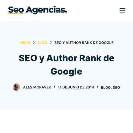
S
a
l
t
a
INICIO
BLOG
SEO Y AUTHOR RANK DE GOOGLE
r
a
SEO y Author Rank de
l
c
Google
o
n
ALES MORAVEK
11 DE JUNIO DE 2014
BLOG
,
SEO
t
e
n
i
d
o